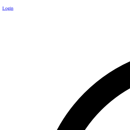
Login