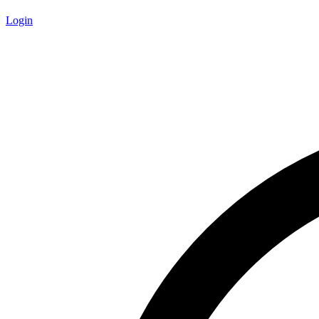
Login