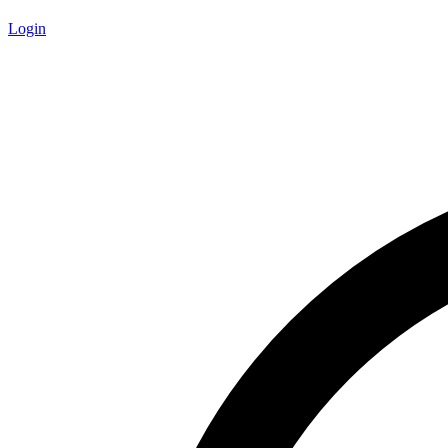
Login