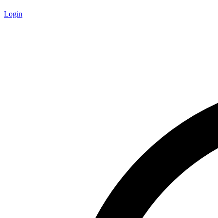
Login