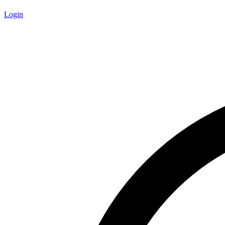
Login