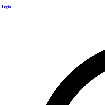
Login