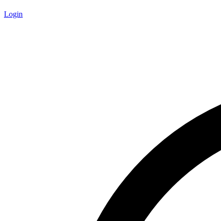
Login