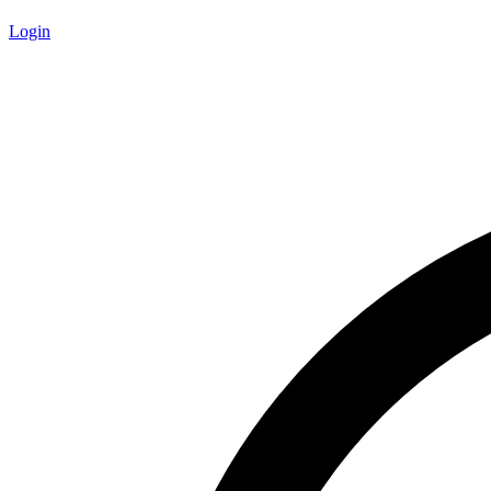
Login