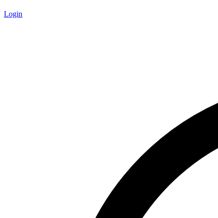
Login