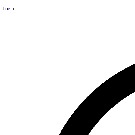
Login