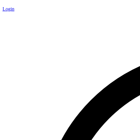
Login