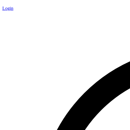
Login