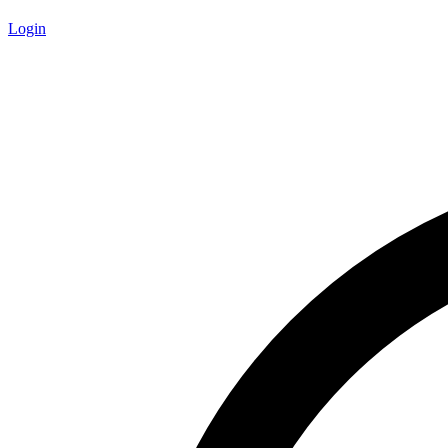
Login