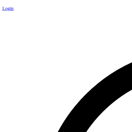
Login