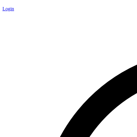
Login