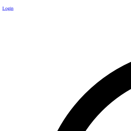
Login