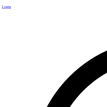
Login