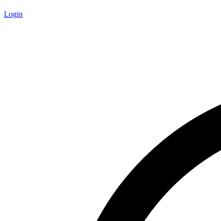
Login