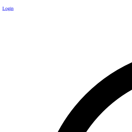
Login