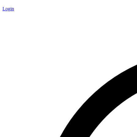
Login