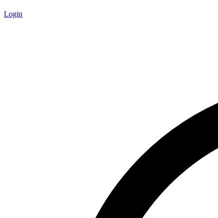
Login