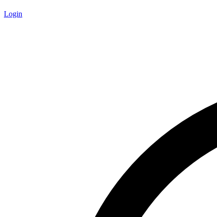
Login