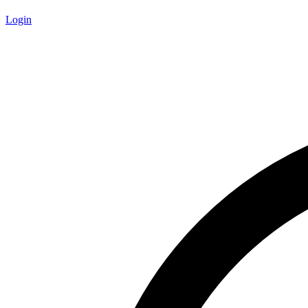
Login