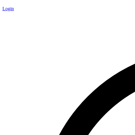
Login