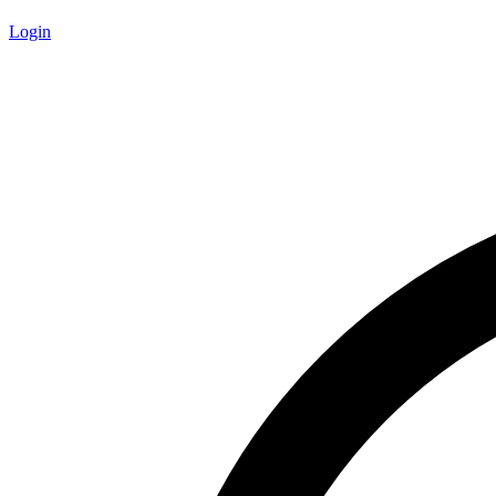
Login