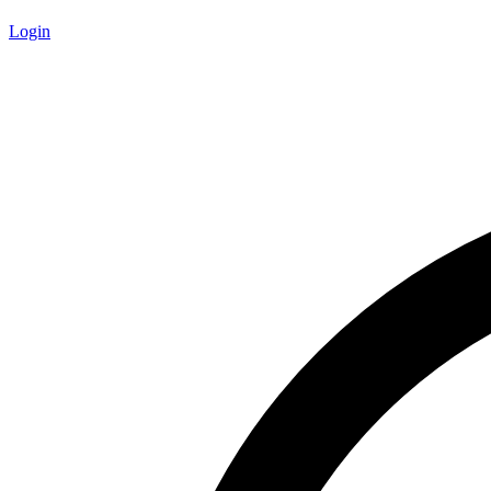
Login