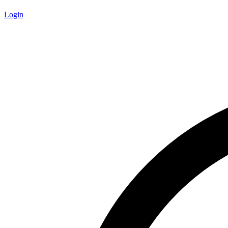
Login