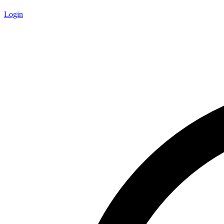
Login