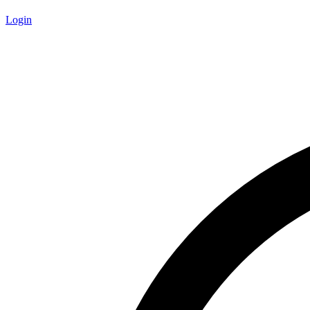
Login