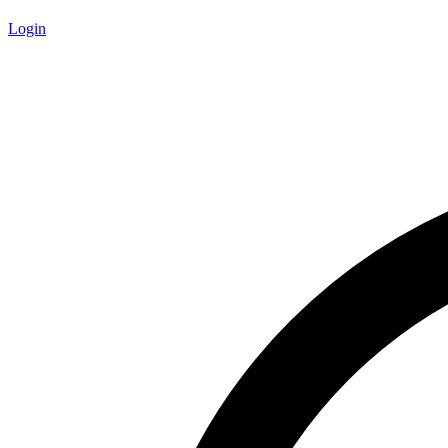
Login