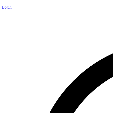
Login